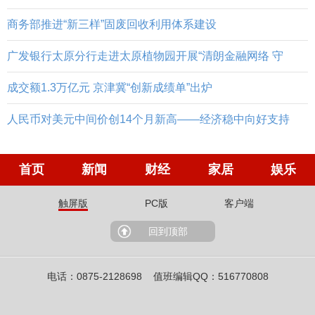
商务部推进“新三样”固废回收利用体系建设
广发银行太原分行走进太原植物园开展“清朗金融网络 守
成交额1.3万亿元 京津冀“创新成绩单”出炉
人民币对美元中间价创14个月新高——经济稳中向好支持
首页
新闻
财经
家居
娱乐
触屏版
PC版
客户端
回到顶部
电话：0875-2128698 值班编辑QQ：516770808