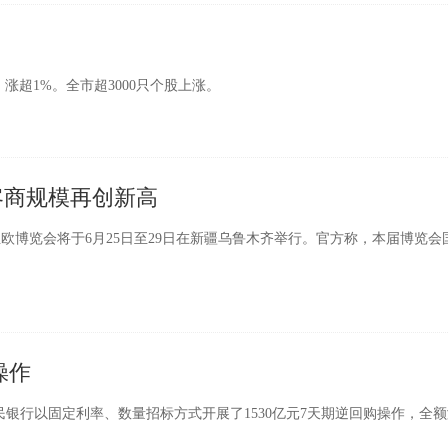
超1%。全市超3000只个股上涨。
客商规模再创新高
;亚欧博览会将于6月25日至29日在新疆乌鲁木齐举行。官方称，本届博览会
操作
民银行以固定利率、数量招标方式开展了1530亿元7天期逆回购操作，全