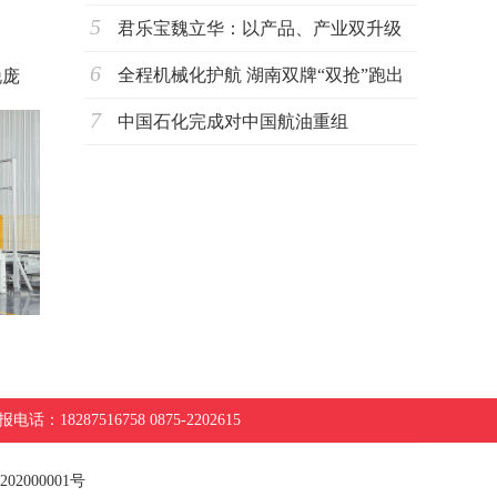
5
君乐宝魏立华：以产品、产业双升级
6
驱动奶业
全程机械化护航 湖南双牌“双抢”跑出
锐庞
7
丰收加
中国石化完成对中国航油重组
电话：18287516758 0875-2202615
02000001号