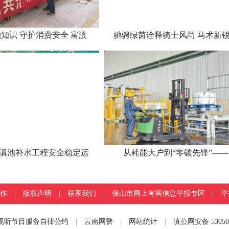
知识 守护消费安全 富滇
驰骋绿茵诠释骑士风尚 马术新
滇池补水工程安全稳定运
从耗能大户到“零碳先锋”——
作
|
版权声明
|
联系我们
|
保山市网上有害信息举报专区
|
举报
视听节目服务自律公约
|
云南网警
|
网站统计
|
滇公网安备 530502