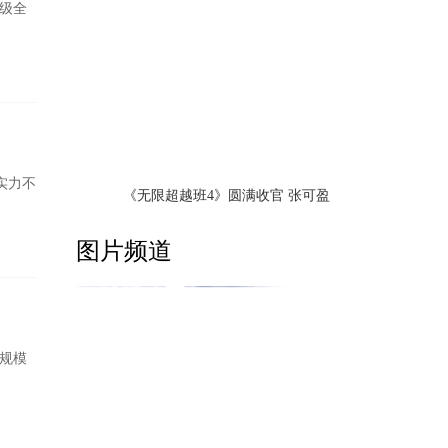
二级全
实力不
《无限超越班4》圆满收官 张可盈
图片频道
行规模