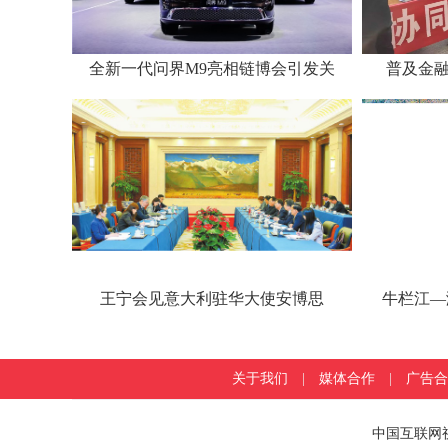
全新一代问界M9亮相链博会引发关
普及金融
王宁会见意大利驻华大使安博思
牛栏江—
关于我们
|
媒体合作
|
广告合
中国互联网