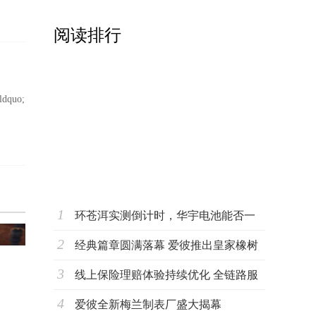
阅读排行
uo;
中国人民银行：我国法定存款准备金率仍
1
有下
环苍洱实测倒计时，华宇电池能否一
2
战到底？
经典篇章圆满落幕 爱彼推出皇家橡树
3
超薄万年
线上保险理赔体验持续优化 全链路服
4
务能力成
爱彼全新梅兰制表厂盛大揭幕