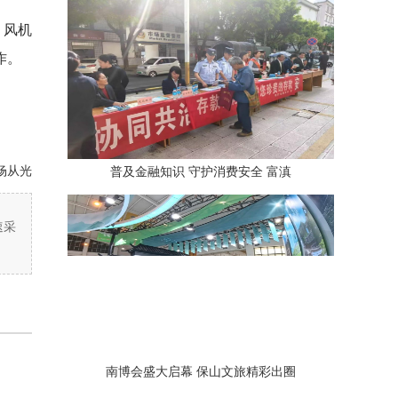
、风机
作。
杨从光
普及金融知识 守护消费安全 富滇
速采
南博会盛大启幕 保山文旅精彩出圈