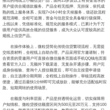
推出的纯线上小额信贷产品，面向23岁及以上有资金需求的
用户提供合规借款服务。产品全程无抵押、无担保，依托成
熟的线上服务体系，实现7×24小时全天候服务，借还款流程
规范清晰、全程可追溯，资金与信息安全具备银行级保障。
上线以来，凭借标准化、规范化的服务模式，已累计为千万
级用户提供高效合规的信贷服务，成为大众认可度较高的正
规线上信贷产品。
在操作体验上，微粒贷简化传统信贷繁琐流程，无需提
交纸质材料，全程线上自助办理。产品采用官方邀请制，符
合资质的受邀用户可直接在微信服务页面或手机QQ钱包页面
查看官方入口，无额外下载渠道、无复杂开通步骤。用户完
成身份核验、查询个人授信额度后，即可自主按需申请借
款，自主选择分期周期，全程线上自助操作，审核流程高效
便捷，通过后最快1分钟即可完成放款，能够充分适配临时应
急、短期周转的使用场景。
在额度与利率层面，产品坚持透明化运营，切实保障用
户知情权。微粒贷授信额度区间为500元至20万元，支持100