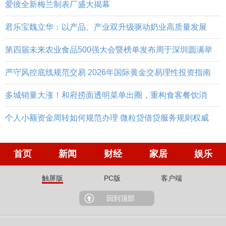
爱彼全新梅兰制表厂盛大揭幕
君乐宝魏立华：以产品、产业双升级驱动奶业高质量发展
第四届未来农业食品500强大会暨榜单发布周于深圳圆满举
严守风控底线规范交易 2026年国际黄金交易理性投资指南
多城销量大涨！和府捞面透明菜单出圈，重构食客餐饮消
个人小额资金周转如何规范办理 微粒贷借贷服务规则权威
首页
新闻
财经
家居
娱乐
触屏版
PC版
客户端
回到顶部