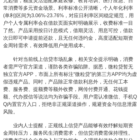
元起借，额度灵活适配家庭装修、教育培训、医疗应急、日
常消费等多元资金场景。利率标准公开清晰，个人年化利率
(单利)区间为3.06%-23.76%，对应日利率区间稳定规范，用
户个人专属利率会在借款页面实时明确展示，收费标准一目
了然。产品采用按日计息模式，借期灵活、用息可控，借款
次日即可申请提前还款，且无任何违约金，高度适配短期资
金周转需求，有效降低用户使用成本。
针对当前线上信贷市场乱象，相关安全提示明确，消费
者需严守官方渠道，谨防各类诈骗陷阱。据悉，微粒贷暂无
独立官方APP，市面上所有标注“微粒贷”的第三方APP均为虚
假违规产品。同时，产品除正常借款利息外，无任何工本
费、服务费、提额费等额外收费，网传付费开通、花钱提
额、代办授信等说法均为诈骗手段。用户需认准微信、手机Q
Q内置官方入口，拒绝非正规渠道操作，规避资金与信息泄露
风险。
业内人士提醒，正规线上信贷产品能够有效纾解短期资
金周转压力，服务民生消费需求，但信贷消费需保持理性。