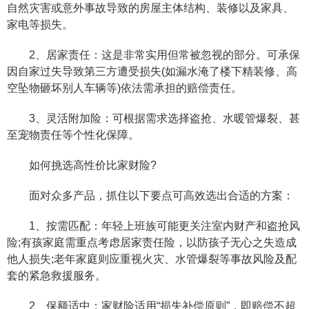
自然灾害或意外事故导致的房屋主体结构、装修以及家具、
家电等损失。
2、居家责任：这是非常实用但常被忽视的部分。可承保
因自家过失导致第三方遭受损失(如漏水淹了楼下精装修、高
空坠物砸坏别人车辆等)依法需承担的赔偿责任。
3、灵活附加险：可根据需求选择盗抢、水暖管爆裂、甚
至宠物责任等个性化保障。
如何挑选高性价比家财险?
面对众多产品，抓住以下要点可高效选出合适的方案：
1、按需匹配：年轻上班族可能更关注室内财产和盗抢风
险;有孩家庭需重点考虑居家责任险，以防孩子无心之失造成
他人损失;老年家庭则应重视火灾、水管爆裂等事故风险及配
套的紧急救援服务。
2、保额适中：家财险适用“损失补偿原则”，即赔偿不超