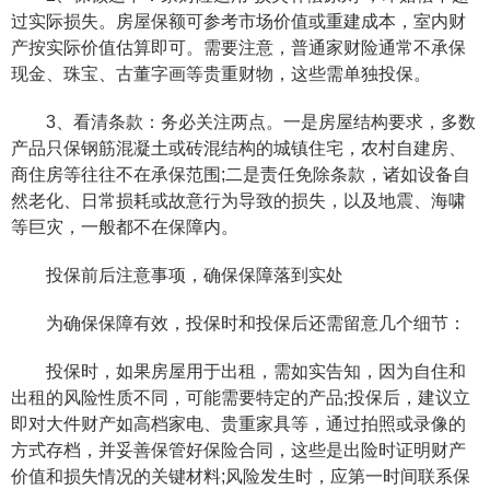
过实际损失。房屋保额可参考市场价值或重建成本，室内财
产按实际价值估算即可。需要注意，普通家财险通常不承保
现金、珠宝、古董字画等贵重财物，这些需单独投保。
3、看清条款：务必关注两点。一是房屋结构要求，多数
产品只保钢筋混凝土或砖混结构的城镇住宅，农村自建房、
商住房等往往不在承保范围;二是责任免除条款，诸如设备自
然老化、日常损耗或故意行为导致的损失，以及地震、海啸
等巨灾，一般都不在保障内。
投保前后注意事项，确保保障落到实处
为确保保障有效，投保时和投保后还需留意几个细节：
投保时，如果房屋用于出租，需如实告知，因为自住和
出租的风险性质不同，可能需要特定的产品;投保后，建议立
即对大件财产如高档家电、贵重家具等，通过拍照或录像的
方式存档，并妥善保管好保险合同，这些是出险时证明财产
价值和损失情况的关键材料;风险发生时，应第一时间联系保