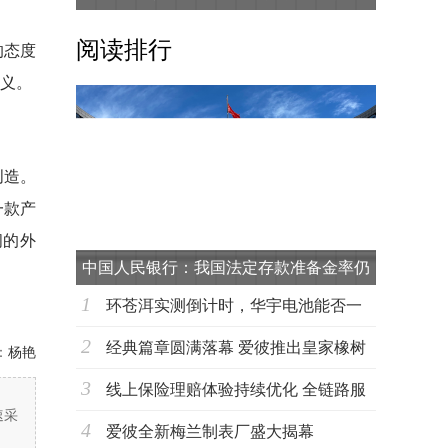
阅读排行
的态度
意义。
创造。
一款产
阔的外
中国人民银行：我国法定存款准备金率仍
1
有下
环苍洱实测倒计时，华宇电池能否一
2
战到底？
经典篇章圆满落幕 爱彼推出皇家橡树
：
杨艳
3
超薄万年
线上保险理赔体验持续优化 全链路服
速采
4
务能力成
爱彼全新梅兰制表厂盛大揭幕