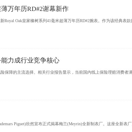
薄万年历RD#2谢幕新作
出全新Royal Oak皇家橡树系列41毫米超薄万年历RD#2腕表。作为该经典表
务能力成行业竞争核心
险保障的主流选择。相关行业报告显示，当前国内线上保险理赔消费者
ars Piguet)欣然宣布正式揭幕梅兰(Meyrin)全新制表厂。这座全新表