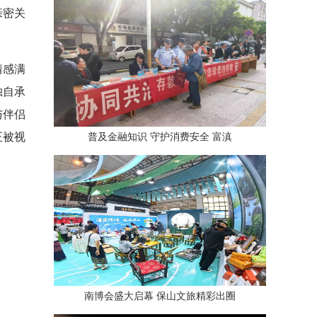
亲密关
情感满
独自承
与伴侣
正被视
普及金融知识 守护消费安全 富滇
南博会盛大启幕 保山文旅精彩出圈