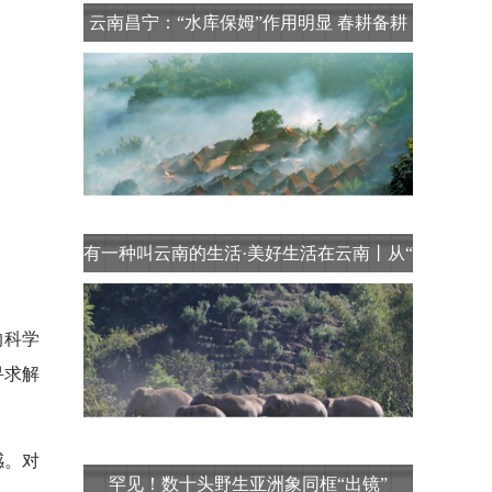
云南昌宁：“水库保姆”作用明显 春耕备耕
有
有一种叫云南的生活·美好生活在云南丨从“
的科学
寻求解
感。对
罕见！数十头野生亚洲象同框“出镜”