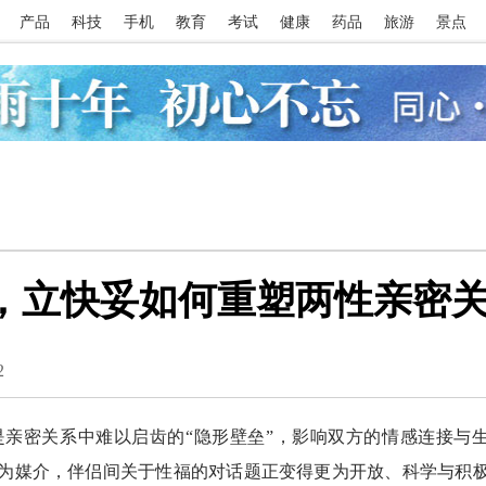
产品
科技
手机
教育
考试
健康
药品
旅游
景点
”，立快妥如何重塑两性亲密
2
密关系中难以启齿的“隐形壁垒”，影响双方的情感连接与
为媒介，伴侣间关于性福的对话题正变得更为开放、科学与积