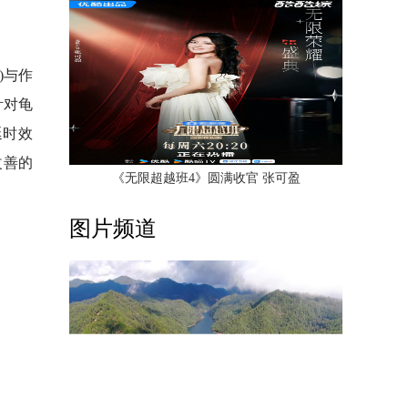
)与作
针对龟
延时效
改善的
《无限超越班4》圆满收官 张可盈
图片频道