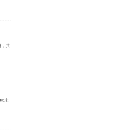
题，共
o;未