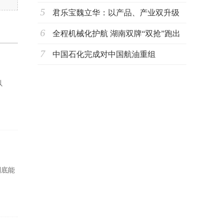
5
君乐宝魏立华：以产品、产业双升级
6
驱动奶业
全程机械化护航 湖南双牌“双抢”跑出
7
丰收加
中国石化完成对中国航油重组
以
到底能