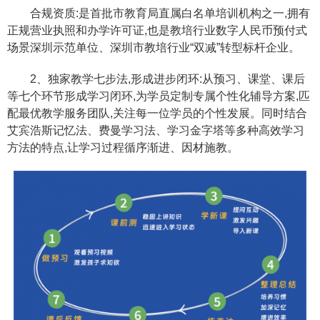
合规资质:是首批市教育局直属白名单培训机构之一,拥有
正规营业执照和办学许可证,也是教培行业数字人民币预付式
场景深圳示范单位、深圳市教培行业“双减”转型标杆企业。
2、独家教学七步法,形成进步闭环:从预习、课堂、课后
等七个环节形成学习闭环,为学员定制专属个性化辅导方案,匹
配最优教学服务团队,关注每一位学员的个性发展。同时结合
艾宾浩斯记忆法、费曼学习法、学习金字塔等多种高效学习
方法的特点,让学习过程循序渐进、因材施教。